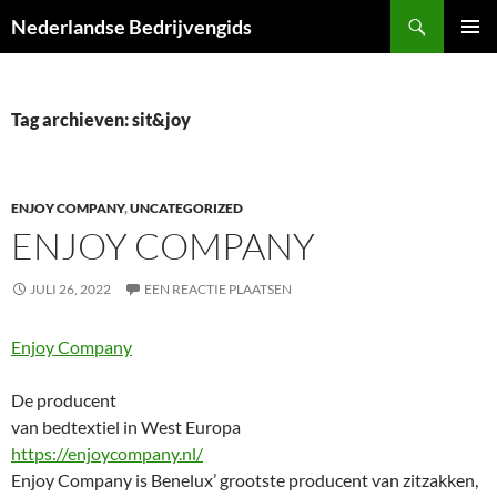
Ga
Zoeken
Nederlandse Bedrijvengids
naar
PRIMAI
de
MENU
inhoud
Tag archieven: sit&joy
ENJOY COMPANY
,
UNCATEGORIZED
ENJOY COMPANY
JULI 26, 2022
EEN REACTIE PLAATSEN
Enjoy Company
De producent
van bedtextiel in West Europa
https://enjoycompany.nl/
Enjoy Company is Benelux’ grootste producent van zitzakken,